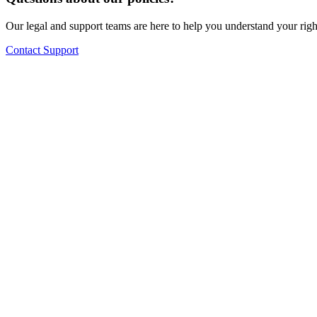
Our legal and support teams are here to help you understand your righ
Contact Support
Geen opstartkosten of verborgen kosten
14 dagen lang gratis proberen
We zetten je huidige menu gratis over naar het systeem