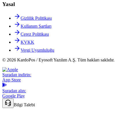
Yasal
Gizlilik Politikası
Kullanım Şartları
Çerez Politikası
KVKK
Vergi Uyumluluğu
© 2026 KardoPos / Eyosoft Yazılım A.Ş. Tüm hakları saklıdır.
Şuradan indirin:
App Store
Şuradan alın:
Google Play
Bilgi Talebi