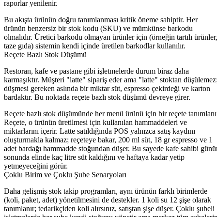
raporlar yenilenir.
Bu akışta ürünün doğru tanımlanması kritik öneme sahiptir. Her
ürünün benzersiz bir stok kodu (SKU) ve mümkünse barkodu
olmalıdır. Üretici barkodu olmayan ürünler için (örneğin tartılı ürünler
taze gıda) sistemin kendi içinde üretilen barkodlar kullanılır.
Reçete Bazlı Stok Düşümü
Restoran, kafe ve pastane gibi işletmelerde durum biraz daha
karmaşıktır. Müşteri "latte" sipariş eder ama "latte" stoktan düşülemez
düşmesi gereken aslında bir miktar süt, espresso çekirdeği ve karton
bardaktır. Bu noktada reçete bazlı stok düşümü devreye girer.
Reçete bazlı stok düşümünde her menü ürünü için bir reçete tanımlanı
Reçete, o ürünün üretilmesi için kullanılan hammaddeleri ve
miktarlarını içerir. Latte satıldığında POS yalnızca satış kaydını
oluşturmakla kalmaz; reçeteye bakar, 200 ml süt, 18 gr espresso ve 1
adet bardağı hammadde stoğundan düşer. Bu sayede kafe sahibi günü
sonunda elinde kaç litre süt kaldığını ve haftaya kadar yetip
yetmeyeceğini görür.
Çoklu Birim ve Çoklu Şube Senaryoları
Daha gelişmiş stok takip programları, aynı ürünün farklı birimlerde
(koli, paket, adet) yönetilmesini de destekler. 1 koli su 12 şişe olarak
tanımlanır; tedarikçiden koli alırsınız, satıştan şişe düşer. Çoklu şubeli