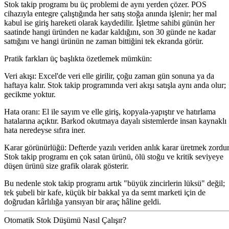
Stok takip programı bu üç problemi de aynı yerden çözer. POS
cihazıyla entegre çalıştığında her satış stoğa anında işlenir; her mal
kabul ise giriş hareketi olarak kaydedilir. İşletme sahibi günün her
saatinde hangi üründen ne kadar kaldığını, son 30 günde ne kadar
sattığını ve hangi ürünün ne zaman bittiğini tek ekranda görür.
Pratik farkları üç başlıkta özetlemek mümkün:
Veri akışı:
Excel'de veri elle girilir, çoğu zaman gün sonuna ya da
haftaya kalır. Stok takip programında veri akışı satışla aynı anda olur;
gecikme yoktur.
Hata oranı:
El ile sayım ve elle giriş, kopyala-yapıştır ve hatırlama
hatalarına açıktır. Barkod okutmaya dayalı sistemlerde insan kaynaklı
hata neredeyse sıfıra iner.
Karar görünürlüğü:
Defterde yazılı veriden anlık karar üretmek zordur
Stok takip programı en çok satan ürünü, ölü stoğu ve kritik seviyeye
düşen ürünü size grafik olarak gösterir.
Bu nedenle stok takip programı artık "büyük zincirlerin lüksü" değil;
tek şubeli bir kafe, küçük bir bakkal ya da semt marketi için de
doğrudan kârlılığa yansıyan bir araç hâline geldi.
Otomatik Stok Düşümü Nasıl Çalışır?