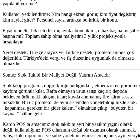
yapılabiliyor mu?
Kullanıcı yetkilendirme:
Kim hangi ekranı görür, kim fiyat değiştirir,
kim zayiat girer? Personel sayısı arttıkça bu kritik bir konu.
Fiyat modeli:
Tek seferlik mi, aylık abonelik mi, cihaz başına mı şube
başına mı? Toplam sahip olma maliyetini 3 yıllık projeksiyonla
hesaplayın.
Yerel destek:
Türkçe arayüz ve Türkçe destek, problem anında çok
değerlidir. Türkiye'deki vergi ve fiş düzenine uygunluk da olmazsa
olmazdır.
Sonuç: Stok Takibi Bir Maliyet Değil, Yatırım Aracıdır
Stok takip programı; doğru kurgulandığında işletmenizin en görünme
kaybını görünür kılar. Rafta olmayan ürün satışı kaçırır; depoda
bekleyen ürün nakit akışını tıkar; kayda alınmamış fire kârın sessiz
hırsızıdır. Bu üç problemi de aynı sistemden yönetebildiğinizde stok,
"kapanması gereken bir gider kalemi" olmaktan çıkıp "büyüten bir
kaynak" hâline gelir.
Kardo POS'ta amacımız stok takibini ayrı bir yazılım yığını olarak
değil, kullandığınız POS cihazının doğal bir uzantısı olarak sunmak.
Satış, stok, raporlama ve şube yönetimi aynı sistem içinde, aynı veriyl