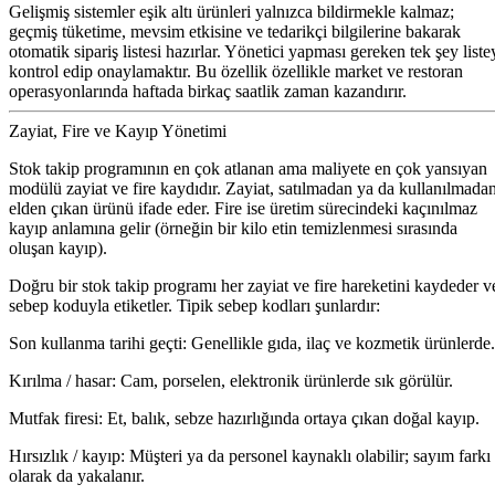
Gelişmiş sistemler eşik altı ürünleri yalnızca bildirmekle kalmaz;
geçmiş tüketime, mevsim etkisine ve tedarikçi bilgilerine bakarak
otomatik sipariş listesi hazırlar. Yönetici yapması gereken tek şey liste
kontrol edip onaylamaktır. Bu özellik özellikle market ve restoran
operasyonlarında haftada birkaç saatlik zaman kazandırır.
Zayiat, Fire ve Kayıp Yönetimi
Stok takip programının en çok atlanan ama maliyete en çok yansıyan
modülü zayiat ve fire kaydıdır. Zayiat, satılmadan ya da kullanılmada
elden çıkan ürünü ifade eder. Fire ise üretim sürecindeki kaçınılmaz
kayıp anlamına gelir (örneğin bir kilo etin temizlenmesi sırasında
oluşan kayıp).
Doğru bir stok takip programı her zayiat ve fire hareketini kaydeder v
sebep koduyla etiketler. Tipik sebep kodları şunlardır:
Son kullanma tarihi geçti:
Genellikle gıda, ilaç ve kozmetik ürünlerde.
Kırılma / hasar:
Cam, porselen, elektronik ürünlerde sık görülür.
Mutfak firesi:
Et, balık, sebze hazırlığında ortaya çıkan doğal kayıp.
Hırsızlık / kayıp:
Müşteri ya da personel kaynaklı olabilir; sayım farkı
olarak da yakalanır.