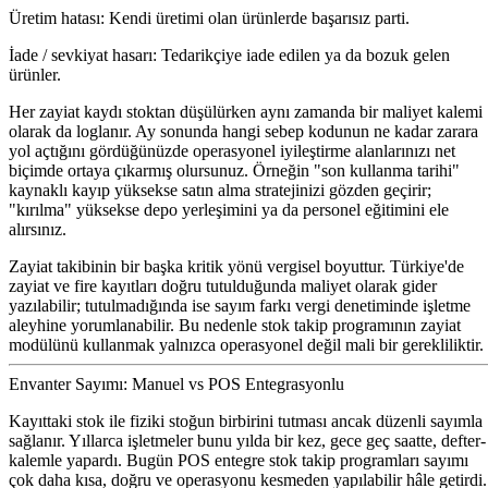
Üretim hatası:
Kendi üretimi olan ürünlerde başarısız parti.
İade / sevkiyat hasarı:
Tedarikçiye iade edilen ya da bozuk gelen
ürünler.
Her zayiat kaydı stoktan düşülürken aynı zamanda bir maliyet kalemi
olarak da loglanır. Ay sonunda hangi sebep kodunun ne kadar zarara
yol açtığını gördüğünüzde operasyonel iyileştirme alanlarınızı net
biçimde ortaya çıkarmış olursunuz. Örneğin "son kullanma tarihi"
kaynaklı kayıp yüksekse satın alma stratejinizi gözden geçirir;
"kırılma" yüksekse depo yerleşimini ya da personel eğitimini ele
alırsınız.
Zayiat takibinin bir başka kritik yönü vergisel boyuttur. Türkiye'de
zayiat ve fire kayıtları doğru tutulduğunda maliyet olarak gider
yazılabilir; tutulmadığında ise sayım farkı vergi denetiminde işletme
aleyhine yorumlanabilir. Bu nedenle stok takip programının zayiat
modülünü kullanmak yalnızca operasyonel değil mali bir gerekliliktir.
Envanter Sayımı: Manuel vs POS Entegrasyonlu
Kayıttaki stok ile fiziki stoğun birbirini tutması ancak düzenli sayımla
sağlanır. Yıllarca işletmeler bunu yılda bir kez, gece geç saatte, defter-
kalemle yapardı. Bugün POS entegre stok takip programları sayımı
çok daha kısa, doğru ve operasyonu kesmeden yapılabilir hâle getirdi.