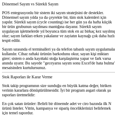
Dönemsel Sayım vs Sürekli Sayım
POS entegrasyonlu bir sistem iki sayım stratejisini de destekler.
Dönemsel sayım yılda ya da çeyrekte bir, tüm stok kalemleri için
yapılır. Sürekli sayım (cycle counting) ise her gün ya da hafta küçük
bir ürün grubunun sayılması mantığına dayanır. Sürekli sayım
uygulayan işletmelerde yıl boyunca tüm stok en az birkaç kez sayılmı
olur; sayım farkları erken yakalanır ve zayiatın kaynağı çok daha hızlı
tespit edilir.
Sayım sırasında el terminalleri ya da telefon tabanlı sayım uygulamala
kullanılır. Cihaz raftaki ürünün barkodunu okur, sayan kişi miktarı
girer; sistem o anda kayıttaki stoğa karşılaştırma yapar ve fark varsa
anında uyarır. Bu sayede "geceyarısı sayım sonu Excel'de hata bulma
mesaisinden kurtulursunuz.
Stok Raporları ile Karar Verme
Stok takip programının size sunduğu en büyük katma değer, biriken
verinin kararlara dönüştürülmesidir. İyi bir program asgari olarak şu
raporları üretmelidir:
En çok satan ürünler:
Belirli bir dönemde adet ve ciro bazında ilk N
ürünü listeler. Vitrin, kampanya ve sipariş önceliklerinizi belirlemek
için temel rapordur.