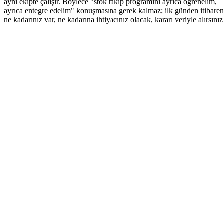
aynı ekipte çalışır. Böylece "stok takip programını ayrıca öğrenelim,
ayrıca entegre edelim" konuşmasına gerek kalmaz; ilk günden itibare
ne kadarınız var, ne kadarına ihtiyacınız olacak, kararı veriyle alırsınız
Kurulum ücreti veya gizli maliyet yok
14 gün ücretsiz deneme fırsatı
Mevcut menünüzün sisteme ücretsiz taşınması