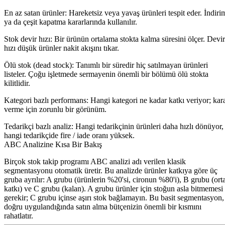
En az satan ürünler:
Hareketsiz veya yavaş ürünleri tespit eder. İndiri
ya da çeşit kapatma kararlarında kullanılır.
Stok devir hızı:
Bir ürünün ortalama stokta kalma süresini ölçer. Devir
hızı düşük ürünler nakit akışını tıkar.
Ölü stok (dead stock):
Tanımlı bir süredir hiç satılmayan ürünleri
listeler. Çoğu işletmede sermayenin önemli bir bölümü ölü stokta
kilitlidir.
Kategori bazlı performans:
Hangi kategori ne kadar katkı veriyor; kar
verme için zorunlu bir görünüm.
Tedarikçi bazlı analiz:
Hangi tedarikçinin ürünleri daha hızlı dönüyor,
hangi tedarikçide fire / iade oranı yüksek.
ABC Analizine Kısa Bir Bakış
Birçok stok takip programı ABC analizi adı verilen klasik
segmentasyonu otomatik üretir. Bu analizde ürünler katkıya göre üç
gruba ayrılır: A grubu (ürünlerin %20'si, cironun %80'i), B grubu (ort
katkı) ve C grubu (kalan). A grubu ürünler için stoğun asla bitmemesi
gerekir; C grubu içinse aşırı stok bağlamayın. Bu basit segmentasyon,
doğru uygulandığında satın alma bütçenizin önemli bir kısmını
rahatlatır.