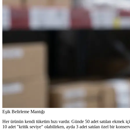
Eşik Belirleme Mantığı
Her ürünün kendi tüketim hızı vardır. Günde 50 adet satılan ekmek iç
10 adet "kritik seviye" olabilirken, ayda 3 adet satılan özel bir konser