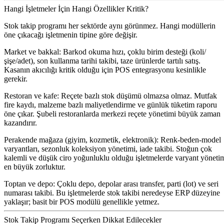
Hangi İşletmeler İçin Hangi Özellikler Kritik?
Stok takip programı her sektörde aynı görünmez. Hangi modüllerin
öne çıkacağı işletmenin tipine göre değişir.
Market ve bakkal:
Barkod okuma hızı, çoklu birim desteği (koli/
şişe/adet), son kullanma tarihi takibi, taze ürünlerde tartılı satış.
Kasanın akıcılığı kritik olduğu için POS entegrasyonu kesinlikle
gerekir.
Restoran ve kafe:
Reçete bazlı stok düşümü olmazsa olmaz. Mutfak
fire kaydı, malzeme bazlı maliyetlendirme ve günlük tüketim raporu
öne çıkar. Şubeli restoranlarda merkezi reçete yönetimi büyük zaman
kazandırır.
Perakende mağaza (giyim, kozmetik, elektronik):
Renk-beden-model
varyantları, sezonluk koleksiyon yönetimi, iade takibi. Stoğun çok
kalemli ve düşük ciro yoğunluklu olduğu işletmelerde varyant yöneti
en büyük zorluktur.
Toptan ve depo:
Çoklu depo, depolar arası transfer, parti (lot) ve seri
numarası takibi. Bu işletmelerde stok takibi neredeyse ERP düzeyine
yaklaşır; basit bir POS modülü genellikle yetmez.
Stok Takip Programı Seçerken Dikkat Edilecekler