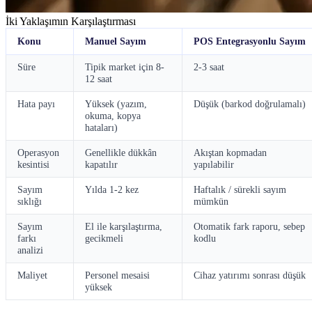
İki Yaklaşımın Karşılaştırması
Konu
Manuel Sayım
POS Entegrasyonlu Sayım
Süre
Tipik market için 8-
2-3 saat
12 saat
Hata payı
Yüksek (yazım,
Düşük (barkod doğrulamalı)
okuma, kopya
hataları)
Operasyon
Genellikle dükkân
Akıştan kopmadan
kesintisi
kapatılır
yapılabilir
Sayım
Yılda 1-2 kez
Haftalık / sürekli sayım
sıklığı
mümkün
Sayım
El ile karşılaştırma,
Otomatik fark raporu, sebep
farkı
gecikmeli
kodlu
analizi
Maliyet
Personel mesaisi
Cihaz yatırımı sonrası düşük
yüksek