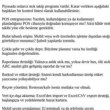
Piyasada onlarca stok takip programı vardır. Karar verirken aşağıdaki
başlıkları bir kontrol listesi olarak kullanabilirsiniz:
POS entegrasyonu:
Yazılım, kullandığınız ya da kullanmayı
planladığınız POS cihazıyla doğrudan konuşuyor mu? Aksi hâlde sto
takibi yine elle besleme gerektirir.
Bulut tabanlı erişim:
Mobil veya web üzerinden işletme dışından stoğ
görebiliyor musunuz? Şubeli yapılarda zorunlu.
Çoklu şube ve çoklu depo:
Büyüme planınız varsa bu özelliği
bugünden değerlendirin.
Raporlama derinliği:
Yalnızca anlık stok mu, yoksa devir hızı, ölü stok
ABC analizi gibi gelişmiş raporlar da var mı?
Barkod ve etiket desteği:
Sistem kendi barkodlarınızı üretip etiket
yazıcısına yollayabiliyor mu?
Reçete yönetimi:
Restoran/kafe iseniz mutlaka var olmalı.
Veri içe-dışa aktarma:
Excel'den import ve Excel/CSV export desteği,
başlangıçta ve yedeklemede hayat kurtarır.
Mobil sayım uygulaması:
El terminali ya da telefonla sayım